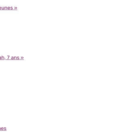
jeunes »
h, 7 ans »
nes