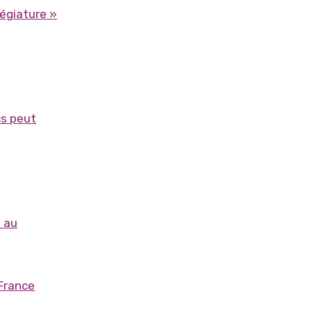
légiature »
cs peut
s au
 France