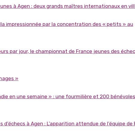
nes à Agen : deux grands maîtres internationaux en vil
lla impressionnée par la concentration des « petits » au
teurs par jour, le championnat de France jeunes des éche
images »
ndie en une semaine » : une fourmilière et 200 bénévole
 d’échecs à Agen : L’apparition attendue de l’équipe de