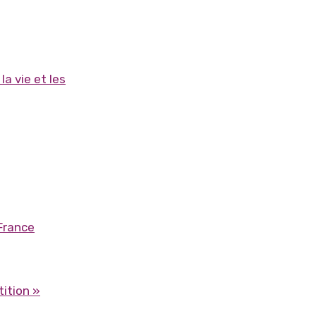
la vie et les
France
ition »