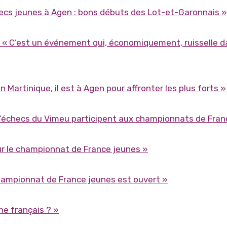
ecs jeunes à Agen : bons débuts des Lot-et-Garonnais »
« C’est un événement qui, économiquement, ruisselle d
 Martinique, il est à Agen pour affronter les plus forts »
d’échecs du Vimeu participent aux championnats de Fran
our le championnat de France jeunes »
championnat de France jeunes est ouvert »
une français ? »