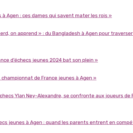
à Agen : ces dames qui savent mater les rois »
 perd, on apprend » : du Bangladesh à Agen pour traverser 
ance d’échecs jeunes 2024 bat son plein »
au championnat de France jeunes à Agen »
échecs Ylan Ney-Alexandre, se confronte aux joueurs de 
cs jeunes à Agen : quand les parents entrent en compét