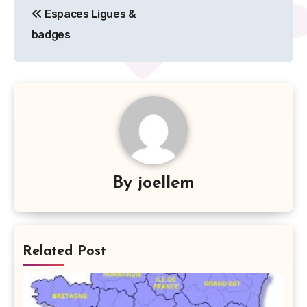
Espaces Ligues &
de
badges
l’article
By
joellem
Related Post